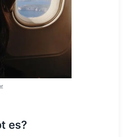
or
t es?