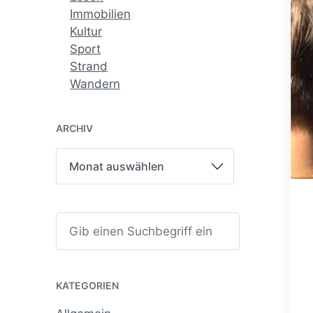
Immobilien
Kultur
Sport
Strand
Wandern
ARCHIV
A
r
c
h
i
S
v
u
c
h
e
n
KATEGORIEN